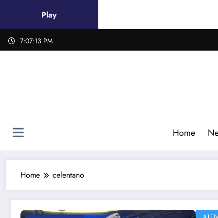
Vai
Play
al
contenuto
7:07:13 PM
Home
Ne
Home
celentano
ATTIV