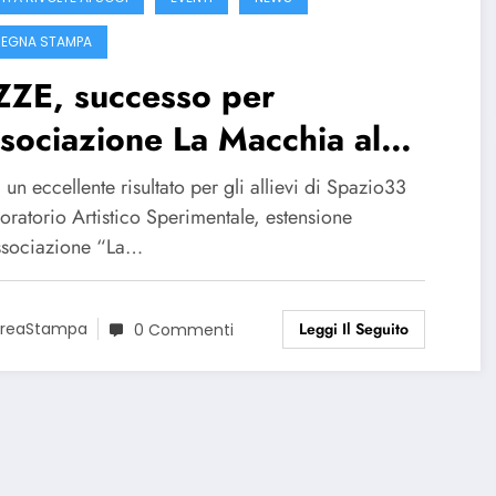
EGNA STAMPA
ZZE, successo per
ssociazione La Macchia al
corso dedicato ad Elisabetta
 un eccellente risultato per gli allievi di Spazio33
abust
oratorio Artistico Sperimentale, estensione
associazione “La…
Leggi Il Seguito
reaStampa
0 Commenti