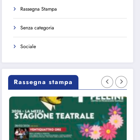
Rassegna Stampa
Senza categoria
Sociale
Rassegna stampa
SEZZE,
T
success
d
o per
M