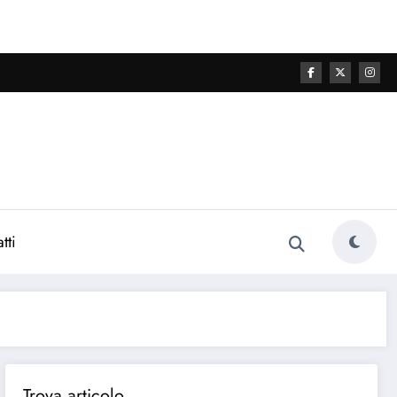
tti
Trova articolo