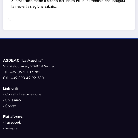
Si alza ufficialmente il sipario del Teatro Fellini di Pontinia che inaugura
la nuova ½ stagione sabato…
ASDEMC “La Macchia”
Via Melogrosso, 204018 Sezze LT
Tel: +39 06.211.17.982
Cel: +39 393.42.92.580
Link utili
-
Contatta l'associazione
-
Chi siamo
-
Contatti
Piattaforme:
-
Facebook
-
Instagram